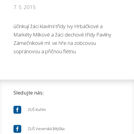
7. 5. 2015
účinkují žáci klavírní třídy Ivy Hrbáčkové a
Markéty Milkové a žáci dechové třídy Pavlíny
Zámečníkové ml. ve hře na zobcovou
sopránovou a příčnou flétnu.
Sledujte nás:

ZUŠ Kuřim

ZUŠ Veverská Bítýška