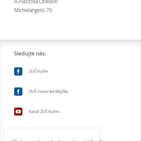
A.Piazzolla:Oblivion
Michelangelo 70
Sledujte nás:

ZUŠ Kuřim

ZUŠ Veverská Bítýška

Kanál ZUŠ Kuřim