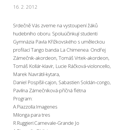
16. 2. 2012
Srdečně Vás zveme na vystoupení žáků
hudebního oboru. Spoluúčinkují studenti
Gymnázia Pavla Křížkovského s uměleckou
profilací Tango banda La Chimenea. Ondřej
Zámečnik-akordeon, Tomáš Vrtek-akordeon,
Tomáš Kollár-klavir, Lucie Ráčková-violoncello,
Marek Navrátil-kytara,
Daniel Pospíšil-cajon, Sabastien Soldán-congo,
Pavlína Zámečníková-příčná flétna
Program:
A.Piazzolla:Imagenes
Milonga para tres
R.Ruggieri:Carnevale-Grande Jo