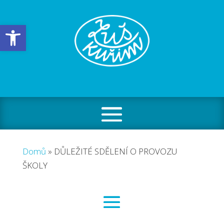
Open toolbar
Domů
»
DŮLEŽITÉ SDĚLENÍ O PROVOZU
ŠKOLY