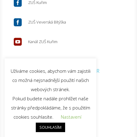

ZUŠ Kuřim

ZUŠ Veverská Bítýška

Kanál ZUŠ Kuřim
© 2026 ZUŠ Kuřim |
GDPR
Užíváme cookies, abychom vám zajistili
co možná nejsnadnější použití našich
webových stránek.
Pokud budete nadále prohlížet naše
stránky předpokládáme, že s použitím
cookies souhlasíte.
Nastavení
SOUHLASÍM
Nahoru