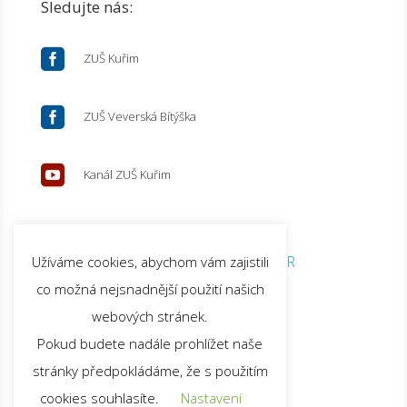
Sledujte nás:

ZUŠ Kuřim

ZUŠ Veverská Bítýška

Kanál ZUŠ Kuřim
© 2026 ZUŠ Kuřim |
GDPR
Užíváme cookies, abychom vám zajistili
co možná nejsnadnější použití našich
webových stránek.
Pokud budete nadále prohlížet naše
stránky předpokládáme, že s použitím
cookies souhlasíte.
Nastavení