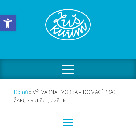
Open toolbar
Domů
»
VÝTVARNÁ TVORBA – DOMÁCÍ PRÁCE
ŽÁKŮ / Vichřice; Zvířátko