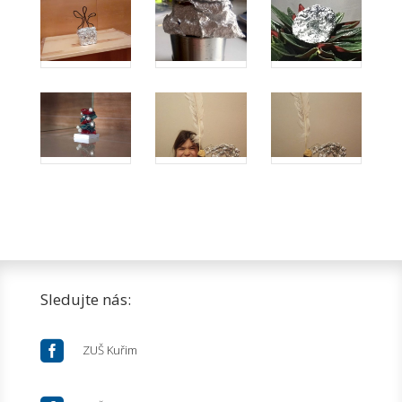
Sledujte nás:

ZUŠ Kuřim