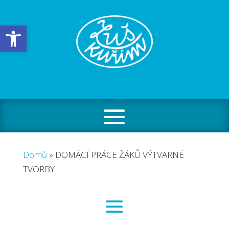
Open toolbar
Domů
»
DOMÁCÍ PRÁCE ŽÁKŮ VÝTVARNÉ
TVORBY