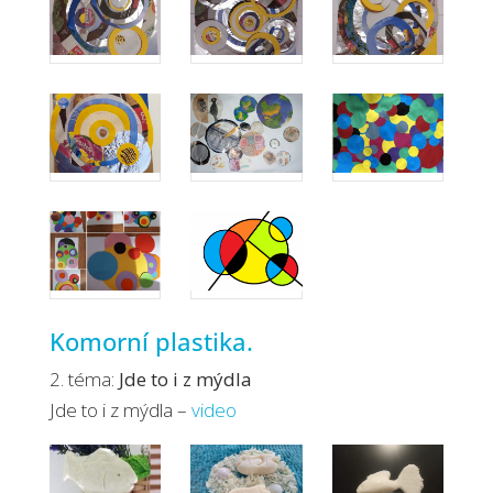
Komorní plastika.
2. téma:
Jde to i z mýdla
Jde to i z mýdla –
video