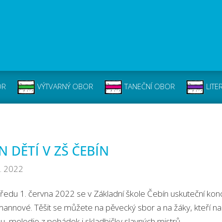
OR
VÝTVARNÝ OBOR
TANEČNÍ OBOR
LITE
N DĚTÍ V ZŠ ČEBÍN
5. 2022
tředu 1. června 2022 se v Základní škole Čebín uskuteční konc
annové. Těšit se můžete na pěvecký sbor a na žáky, kteří na k
u, melodie z pohádek i skladbičky slavných mistrů.