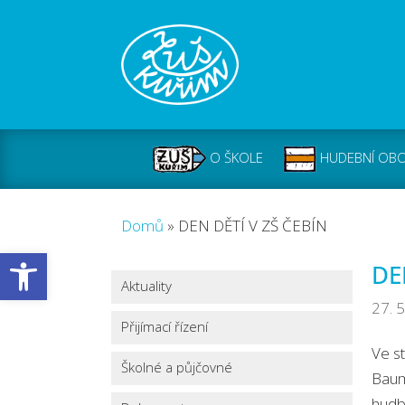
O ŠKOLE
HUDEBNÍ OB
Domů
»
DEN DĚTÍ V ZŠ ČEBÍN
Open toolbar
DE
Aktuality
27. 
Přijímací řízení
Ve s
Školné a půjčovné
Baum
hudb