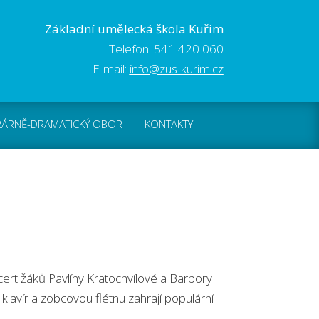
Základní umělecká škola Kuřim
Telefon: 541 420 060
E-mail:
info@zus-kurim.cz
RÁRNĚ-DRAMATICKÝ OBOR
KONTAKTY
ert žáků Pavlíny Kratochvílové a Barbory
lavír a zobcovou flétnu zahrají populární