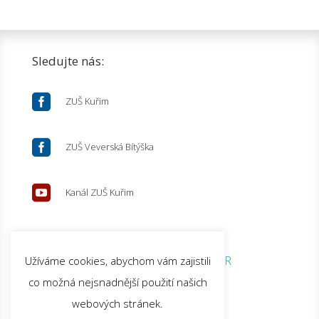
Sledujte nás:

ZUŠ Kuřim

ZUŠ Veverská Bítýška

Kanál ZUŠ Kuřim
© 2026 ZUŠ Kuřim |
GDPR
Užíváme cookies, abychom vám zajistili
co možná nejsnadnější použití našich
webových stránek.