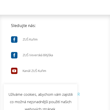
Sledujte nás:

ZUŠ Kuřim

ZUŠ Veverská Bítýška

Kanál ZUŠ Kuřim
© 2026 ZUŠ Kuřim |
GDPR
Užíváme cookies, abychom vám zajistili
co možná nejsnadnější použití našich
webových stránek.