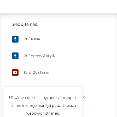
Sledujte nás:

ZUŠ Kuřim

ZUŠ Veverská Bítýška

Kanál ZUŠ Kuřim
© 2026 ZUŠ Kuřim |
GDPR
Užíváme cookies, abychom vám zajistili
co možná nejsnadnější použití našich
webových stránek.