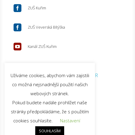

ZUŠ Kuřim

ZUŠ Veverská Bítýška

Kanál ZUŠ Kuřim
© 2026 ZUŠ Kuřim |
GDPR
Užíváme cookies, abychom vám zajistili
co možná nejsnadnější použití našich
webových stránek.
Pokud budete nadále prohlížet naše
stránky předpokládáme, že s použitím
cookies souhlasíte.
Nastavení
SOUHLASÍM
Nahoru