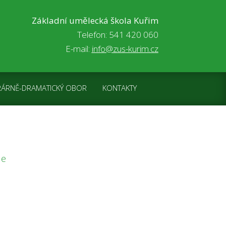
Základní umělecká škola Kuřim
Telefon: 541 420 060
E-mail:
info@zus-kurim.cz
RÁRNĚ-DRAMATICKÝ OBOR
KONTAKTY
de