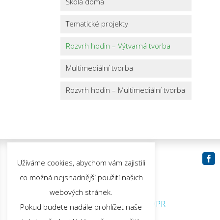
Škola doma
Tematické projekty
Rozvrh hodin – Výtvarná tvorba
Multimediální tvorba
Rozvrh hodin – Multimediální tvorba

Sledujte nás:
Užíváme cookies, abychom vám zajistili
co možná nejsnadnější použití našich
webových stránek.
© 2026 ZUŠ Kuřim |
GDPR
Pokud budete nadále prohlížet naše