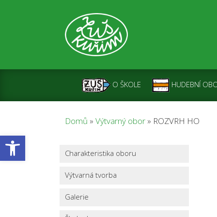
O ŠKOLE
HUDEBNÍ OB
Domů
»
Výtvarný obor
»
ROZVRH HODIN 
Open toolbar
Charakteristika oboru
Výtvarná tvorba
Galerie