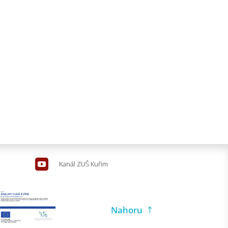

Kanál ZUŠ Kuřim
Nahoru