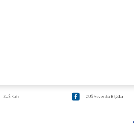

ZUŠ Kuřim
ZUŠ Veverská Bítýška