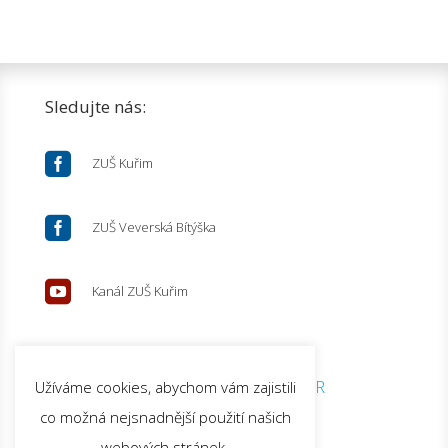
Sledujte nás:

ZUŠ Kuřim

ZUŠ Veverská Bítýška

Kanál ZUŠ Kuřim
© 2026 ZUŠ Kuřim |
GDPR
Užíváme cookies, abychom vám zajistili
co možná nejsnadnější použití našich
webových stránek.