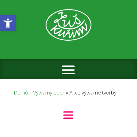
Open toolbar
Domů
»
Výtvarný obor
»
Akce výtvarné tvorby